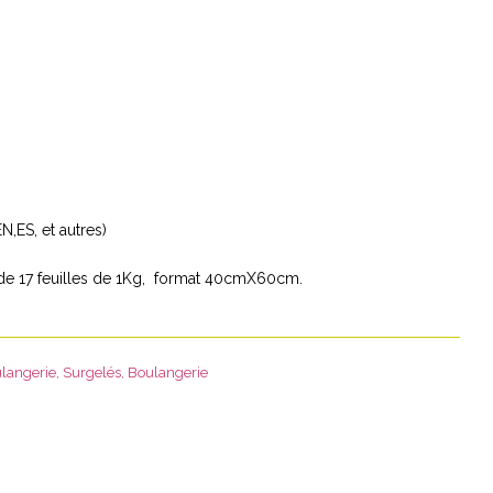
N,ES, et autres)
 de 17 feuilles de 1Kg, format 40cmX60cm.
langerie
,
Surgelés
,
Boulangerie