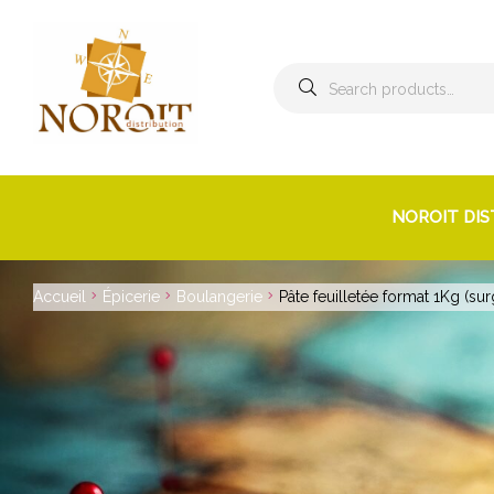
Search
for:
NOROIT DIS
Accueil
Épicerie
Boulangerie
Pâte feuilletée format 1Kg (sur