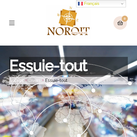
Français
0
Menu
Essuie-tout
Accueil
Divers
Essuie-tout