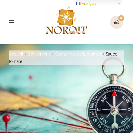
Français
0
Menu
Accueil
Conserverie
Conserves de Légumes
Sauce
tomate