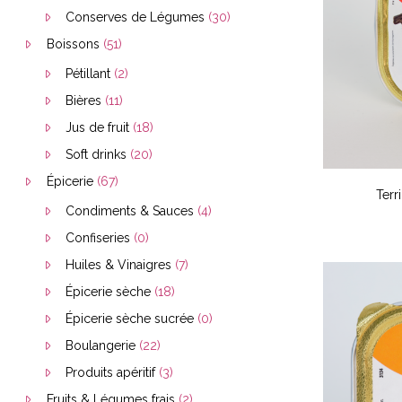
Conserves de Légumes
(30)
Boissons
(51)
Pétillant
(2)
Bières
(11)
Jus de fruit
(18)
Soft drinks
(20)
Épicerie
(67)
Terr
Condiments & Sauces
(4)
Confiseries
(0)
Huiles & Vinaigres
(7)
Épicerie sèche
(18)
Épicerie sèche sucrée
(0)
Boulangerie
(22)
Produits apéritif
(3)
Fruits & Légumes frais
(2)